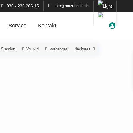
030 - 236 266 15
info@muzi-berlin.de
Service
Kontakt
 Standort
Vollbild
Vorheriges
Nächstes