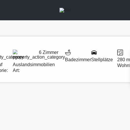
6 Zimmer
Badezimmer
Stellplätze
280 m
uf
Auslandsimmobilien
Wohnf
rie:
Art: