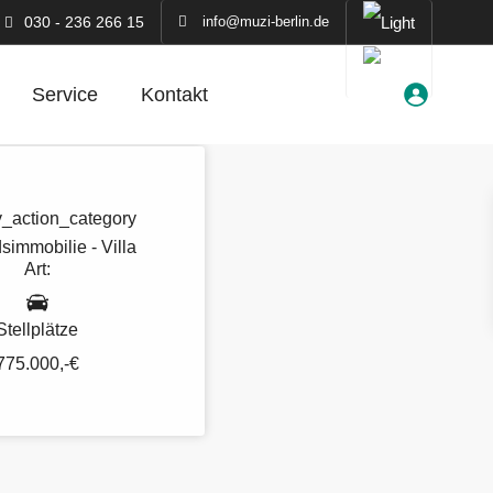
030 - 236 266 15
info@muzi-berlin.de
Service
Kontakt
simmobilie - Villa
Art:
Stellplätze
775.000,-€