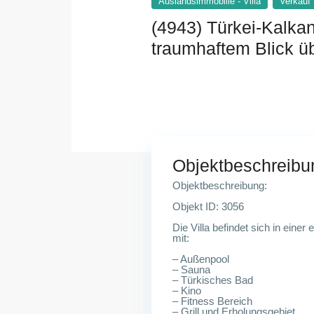
Auslandsimmobilie - Villa
Verkauf
(4943) Türkei-Kalkan
traumhaftem Blick ü
Objektbeschreibu
Objektbeschreibung:
Objekt ID: 3056
Die Villa befindet sich in eine
mit:
– Außenpool
– Sauna
– Türkisches Bad
– Kino
– Fitness Bereich
– Grill und Erholungsgebiet