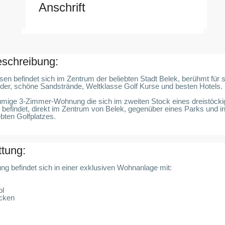
Anschrift
schreibung:
n befindet sich im Zentrum der beliebten Stadt Belek, berühmt für 
der, schöne Sandstrände, Weltklasse Golf Kurse und besten Hotels.
umige 3-Zimmer-Wohnung die sich im zweiten Stock eines dreistöck
efindet, direkt im Zentrum von Belek, gegenüber eines Parks und i
ebten Golfplatzes.
ttung:
g befindet sich in einer exklusiven Wohnanlage mit:
ol
ecken