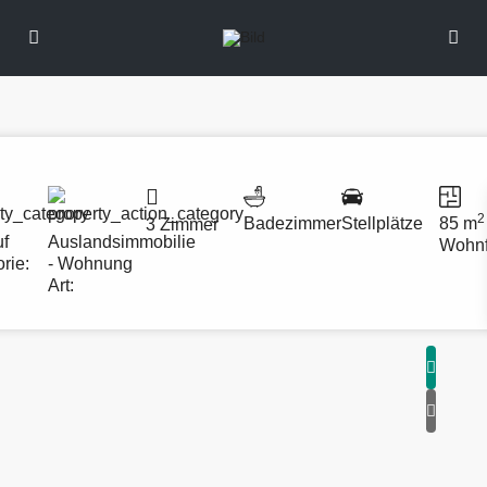
2
Badezimmer
Stellplätze
85 m
3 Zimmer
uf
Auslandsimmobilie
Wohnf
rie:
- Wohnung
Art: