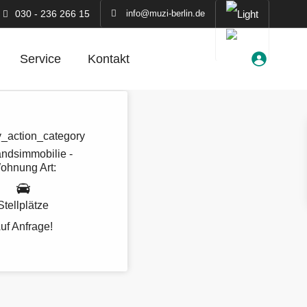
030 - 236 266 15
info@muzi-berlin.de
Service
Kontakt
ndsimmobilie -
ohnung
Art:
Stellplätze
uf Anfrage!