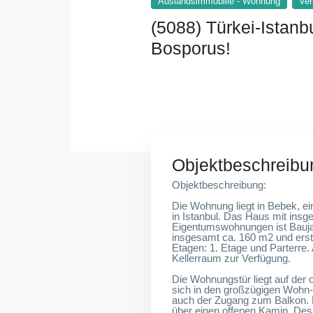
Auslandsimmobilie - Wohnung
Ver
(5088) Türkei-Istan
Bosporus!
Istanbul-Bebek
Objektbeschreibu
Objektbeschreibung:
Die Wohnung liegt in Bebek, e
in Istanbul. Das Haus mit insg
Eigentumswohnungen ist Bauja
insgesamt ca. 160 m2 und erst
Etagen: 1. Etage und Parterre.
Kellerraum zur Verfügung.
Die Wohnungstür liegt auf der 
sich in den großzügigen Wohn- 
auch der Zugang zum Balkon.
über einen offenen Kamin. Des 