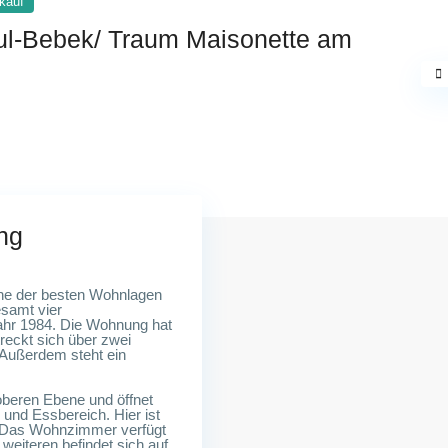
kauf
bul-Bebek/ Traum Maisonette am
ng
ine der besten Wohnlagen
esamt vier
hr 1984. Die Wohnung hat
reckt sich über zwei
 Außerdem steht ein
oberen Ebene und öffnet
und Essbereich. Hier ist
 Das Wohnzimmer verfügt
weiteren befindet sich auf