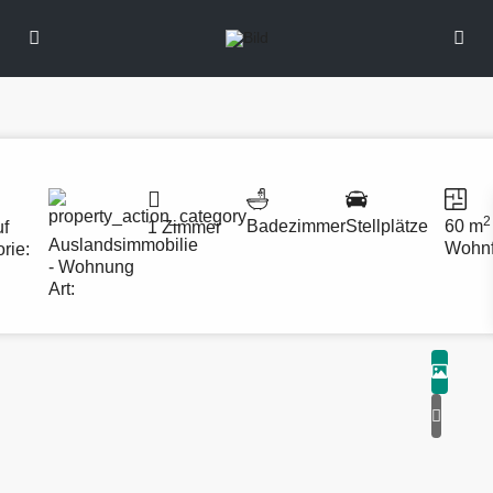
2
Badezimmer
Stellplätze
60 m
uf
1 Zimmer
Auslandsimmobilie
Wohnf
rie:
- Wohnung
Art: