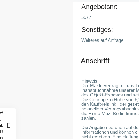
Angebotsnr:
5977
Sonstiges:
Weiteres auf Anfrage!
Anschrift
Hinweis:
Der Maklervertrag mit uns 
Inanspruchnahme unserer Mak
des Objekt-Exposés und sei
Die Courtage in Höhe von 6,
den Kaufpreis inkl. der geset
notariellem Vertragsabschlus
z/
die Firma Muzi-Berlin Immobi
zahlen.
ür
ik
Die Angaben beruhen auf de
ER
Informationen und können ei
nicht ersetzen. Eine Haftung 
r)