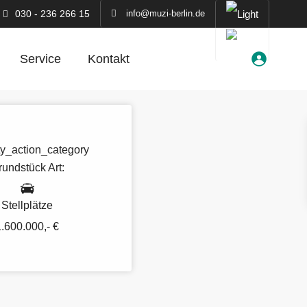
030 - 236 266 15
info@muzi-berlin.de
Service
Kontakt
rundstück
Art:
Stellplätze
1.600.000,- €