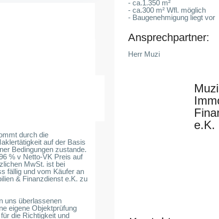
- ca.1.350 m²
- ca.300 m² Wfl. möglich
- Baugenehmigung liegt vor
Ansprechpartner:
Herr Muzi
Muzi
Immo
Fina
e.K.
kommt durch die
lertätigkeit auf der Basis
ner Bedingungen zustande.
96 % v Netto-VK Preis auf
zlichen MwSt. ist bei
s fällig und vom Käufer an
lien & Finanzdienst e.K. zu
n uns überlassenen
ne eigene Objektprüfung
für die Richtigkeit und