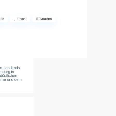
len
Favorit
Drucken
im Landkreis
nburg in
döstlichen
ahme und dem