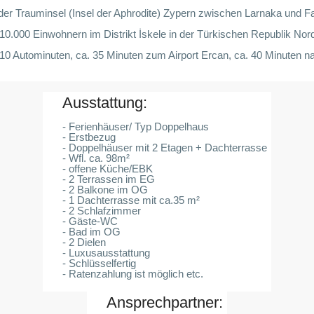
f der Trauminsel (Insel der Aphrodite) Zypern zwischen Larnaka un
wa 10.000 Einwohnern im Distrikt İskele in der Türkischen Republik 
Autominuten, ca. 35 Minuten zum Airport Ercan, ca. 40 Minuten nac
Ausstattung:
- Ferienhäuser/ Typ Doppelhaus
- Erstbezug
- Doppelhäuser mit 2 Etagen + Dachterrasse
- Wfl. ca. 98m²
- offene Küche/EBK
- 2 Terrassen im EG
- 2 Balkone im OG
- 1 Dachterrasse mit ca.35 m²
- 2 Schlafzimmer
- Gäste-WC
- Bad im OG
- 2 Dielen
- Luxusausstattung
- Schlüsselfertig
- Ratenzahlung ist möglich etc.
Ansprechpartner: