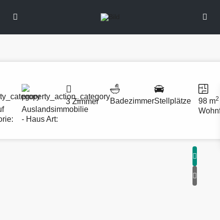
2
Badezimmer
Stellplätze
98 m
3 Zimmer
uf
Auslandsimmobilie
Wohnf
rie:
- Haus
Art: