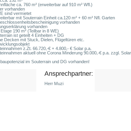
t.ca. 292 m²
nfläche ca. 760 m² (erweiterbar auf 910 m² Wfl.)
ler vorhanden
E sind vermietet
eiterbar mit Souterrain Einheit ca.120 m² + 60 m² Nfl. Garten
geschlossenheitsbescheinigung vorhanden
lungserklärung vorhanden
 Etage 190 m² (Teilbar in 8 WE)
terrain ist geteilt 4 Einheiten + DG
e Decken mit Stuck, Dielen, Flügeltüren etc.
wicklungsobjekt
teinnahmen z.Zt. 66.720,-€ + 4.800,- € Solar p.a.
teinnahmen aktuell ohne Corona Minderung 90.000,-€ p.a. zzgl. Solar
sbaupotenzial im Souterrain und DG vorhanden!
Ansprechpartner:
Herr Muzi