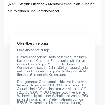
(6025) Steglitz-Friedenau/ Mehrfamilienhaus als Aufteiler
für Investoren und Bestandshalter
Saarstr.13/Fregestr.24a,<br /> 12161 Berlin
Objektbeschreibung
Objektbeschreibung:
Dieses angebotene Haus besticht durch ihren
besonderen Charme. Es handelt sich hier um
ein sechsstöckiges Mehrfamilienhaus.
Geheizt wird das im Jahr 1904 gebaute Objekt
mit einer Etagenheizung. Zur Verfügung steht
Ihnen außerdem ein Kellerraum.
Das gesamte Grundstück inklusive Haus wird
für einen Preis von 3.190.000 Euro verkauft.
Aktuell sind 4 Wohneinheiten vermietet 1. OG
/ 2.OG / 3.OG /4.OG (Jedes Stockwerk eine
Wohneinheit) mit einer Wohnfläche von ca 760
m² und monatlichen Mieteinnahmen von ca
5.560€ (Mietendeckel bereits einkalkuliert)