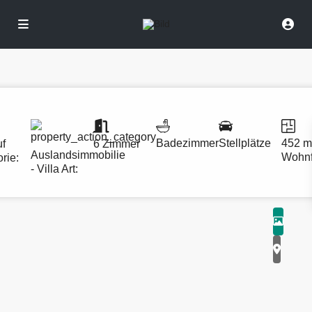
Badezimmer
Stellplätze
452 m
uf
6 Zimmer
Auslandsimmobilie
Wohnf
rie:
- Villa
Art: