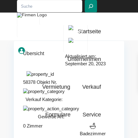
Suchen
EN
DE
030 - 236 266 15
Startseite
info@muzi-berlin.de
Übersicht
Aktualisiert am:
Unternehmen
September 20, 2023
58378 Objekt Nr.
Vermietung
Verkauf
Verkauf
Kategorie:
Formulare
Service
Gewerbe
Art:
0 Zimmer
Badezimmer