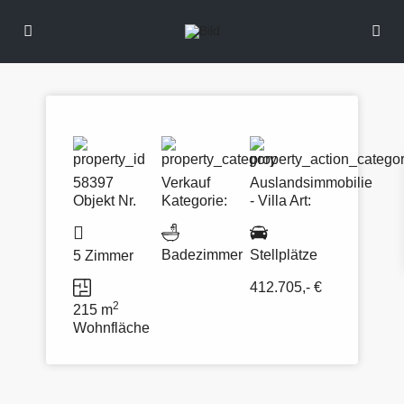
58397
Verkauf
Auslandsimmobilie
Objekt Nr.
Kategorie:
- Villa
Art:
Badezimmer
Stellplätze
5 Zimmer
412.705,- €
2
215 m
Wohnfläche