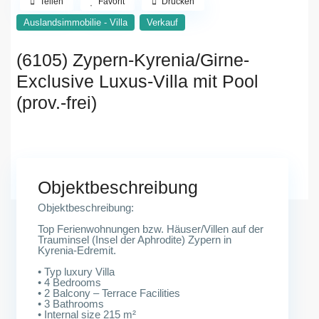
Teilen
Favorit
Drucken
Auslandsimmobilie - Villa
Verkauf
(6105) Zypern-Kyrenia/Girne-
Exclusive Luxus-Villa mit Pool
(prov.-frei)
Zypern-Famagusta<br />
Objektbeschreibung
Objektbeschreibung:
Top Ferienwohnungen bzw. Häuser/Villen auf der
Trauminsel (Insel der Aphrodite) Zypern in
Kyrenia-Edremit.
• Typ luxury Villa
• 4 Bedrooms
• 2 Balcony – Terrace Facilities
• 3 Bathrooms
• Internal size 215 m²