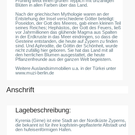
Frühling webt einen grünen Teppich mit unzähligen
Blüten in allen Farben über das Land.
Nach der griechischen Mythologie waren an der
Entstehung der Insel verschiedene Götter beteiligt:
Poseidon, der Gott des Meeres, gab einen kleinen Teil
seines Reiches; Hephästos, der Gott des Feuers, ließ
vor Jahrmillionen das glühende Magma aus Spalten
in der Erdkruste in das Meer eindringen, so dass die
Gesteine entstanden, die heute auf Zypern zu finden
sind. Und Aphrodite, die Göttin der Schönheit, wurde
nicht zufällig hier geboren. Sie hat das Land mit all
den herrlichen Blumen ausgestattet, die heute
Pflanzenfreunde aus der ganzen Welt begeistern.
Weitere Auslandsimmobilien u.a. in der Türkei unter
www.muzi-berlin.de
Anschrift
Lagebeschreibung:
Kyrenia (Girne) ist eine Stadt an der Nordküste Zyperns,
die bekannt ist für ihre kopfstein-gepflasterte Altstadt und
den hufeisenförmigen Hafen.