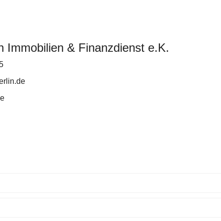
n Immobilien & Finanzdienst e.K.
5
rlin.de
de