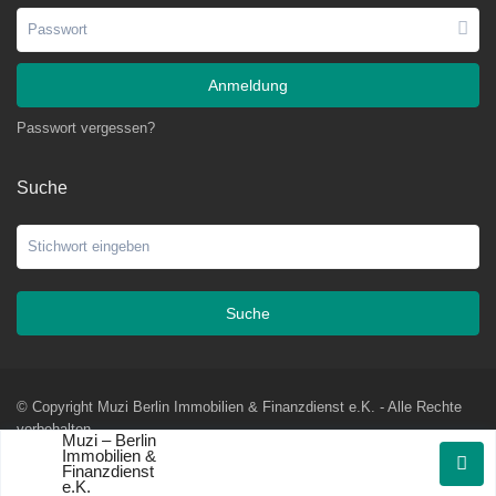
Anmeldung
Passwort vergessen?
Suche
Suche
© Copyright Muzi Berlin Immobilien & Finanzdienst e.K. - Alle Rechte
vorbehalten
Muzi – Berlin
Immobilien &
AGBs
Impressum
Datenschutzerklärung
Widerrufsformular
Finanzdienst
e.K.