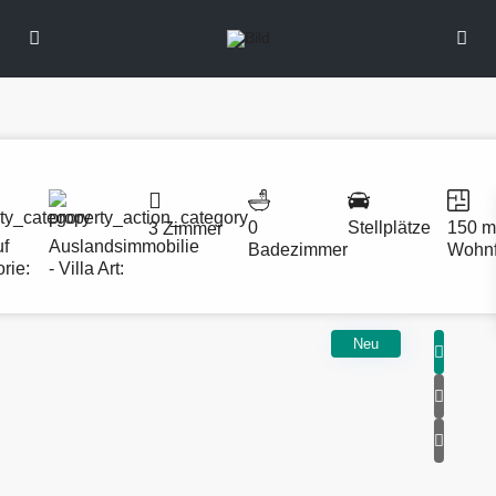
0
Stellplätze
150 m
3 Zimmer
uf
Auslandsimmobilie
Badezimmer
Wohnf
rie:
- Villa
Art:
Neu