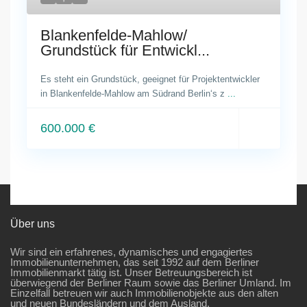
Blankenfelde-Mahlow/
Grundstück für Entwickl...
Es steht ein Grundstück, geeignet für Projektentwickler
in Blankenfelde-Mahlow am Südrand Berlin‘s z
...
600.000 €
Über uns
Wir sind ein erfahrenes, dynamisches und engagiertes
Immobilienunternehmen, das seit 1992 auf dem Berliner
Immobilienmarkt tätig ist. Unser Betreuungsbereich ist
überwiegend der Berliner Raum sowie das Berliner Umland. Im
Einzelfall betreuen wir auch Immobilienobjekte aus den alten
und neuen Bundesländern und dem Ausland.