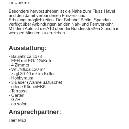
im Umkreis.
Besonders hervorzuheben ist die Nähe zum Fluss Havel
und den damit verbundenen Freizeit- und
Erholungsmöglichkeiten. Der Bahnhof Berlin- Spandau
verfügt über Anbindungen an den Nah- und Fernverkehr.
Mit dem Auto ist die A10 über die Bundesstraßen 2 und 5 in
wenigen Minuten zu erreichen.
Ausstattung:
- Baujahr ca.1978
- EFH mit EG/DG/Keller
- 4 Zimmer
- Wfl./Nfl.ca.120 m²
- zzgl.30-40 m² im Keller
- Hobbyraum
- 3 Bäder (Wanne u.Dusche)
- offene Küche/EBK
- Terrasse
- Garten
- GZH
- ab sofort
Ansprechpartner:
Herr Muzi