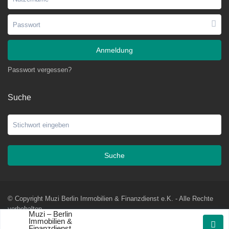
Anmeldung
Passwort vergessen?
Suche
Suche
© Copyright Muzi Berlin Immobilien & Finanzdienst e.K. - Alle Rechte
vorbehalten
Muzi – Berlin
Immobilien &
AGBs
Impressum
Datenschutzerklärung
Widerrufsformular
Finanzdienst