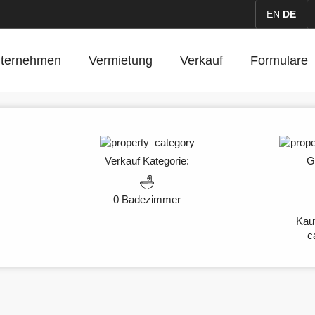
EN
DE
ternehmen
Vermietung
Verkauf
Formulare
Verkauf
Kategorie:
G
0 Badezimmer
Kauf
c
e