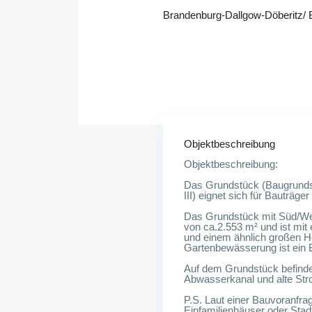
Brandenburg-Dallgow-Döberitz/ Ba
14624 Dallgow-Döberitz
Objektbeschreibung
Objektbeschreibung:
Das Grundstück (Baugrunds
III) eignet sich für Bauträge
Das Grundstück mit Süd/We
von ca.2.553 m² und ist mit
und einem ähnlich großen H
Gartenbewässerung ist ein 
Auf dem Grundstück befindet
Abwasserkanal und alte Str
P.S. Laut einer Bauvoranfra
Einfamilienhäuser oder Stadtv