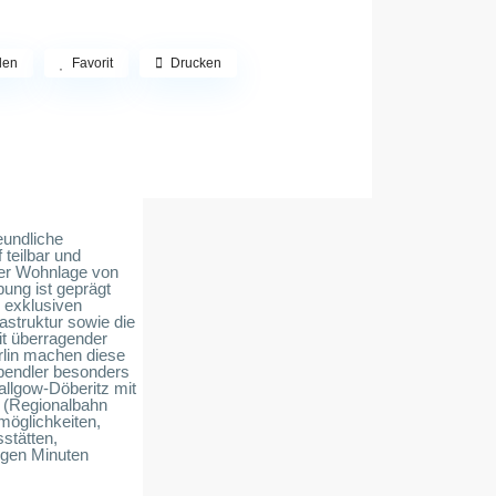
len
Favorit
Drucken
eundliche
 teilbar und
rter Wohnlage von
ung ist geprägt
 exklusiven
astruktur sowie die
t überragender
lin machen diese
pendler besonders
allgow-Döberitz mit
 (Regionalbahn
möglichkeiten,
stätten,
nigen Minuten