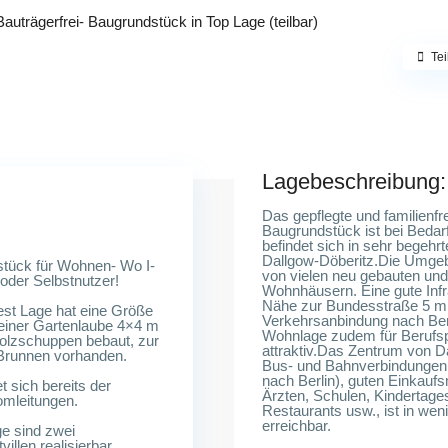
uträgerfrei- Baugrundstück in Top Lage (teilbar)
Tei
Lagebeschreibung:
Das gepflegte und familienfr
Baugrundstück ist bei Bedarf
befindet sich in sehr begeh
Dallgow-Döberitz.Die Umgeb
tück für Wohnen- Wo I-
von vielen neu gebauten und
r oder Selbstnutzer!
Wohnhäusern. Eine gute Infr
Nähe zur Bundesstraße 5 mi
st Lage hat eine Größe
Verkehrsanbindung nach Ber
 einer Gartenlaube 4×4 m
Wohnlage zudem für Berufs
olzschuppen bebaut, zur
attraktiv.Das Zentrum von D
Brunnen vorhanden.
Bus- und Bahnverbindungen
nach Berlin), guten Einkaufs
 sich bereits der
Ärzten, Schulen, Kindertages
omleitungen.
Restaurants usw., ist in we
erreichbar.
ge sind zwei
illen realisierbar.