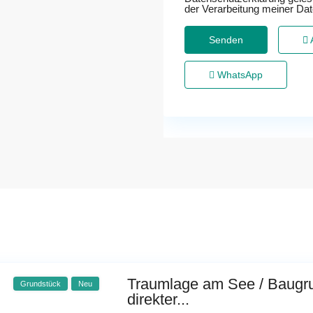
der Verarbeitung meiner Da
WhatsApp
Traumlage am See / Baugru
Grundstück
Neu
direkter...