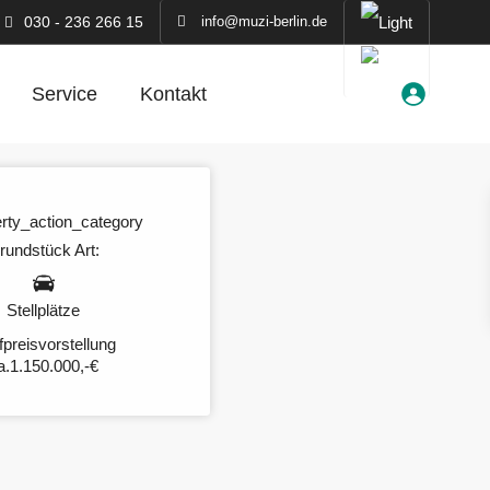
030 - 236 266 15
info@muzi-berlin.de
Service
Kontakt
rundstück
Art:
Stellplätze
preisvorstellung
a.1.150.000,-€