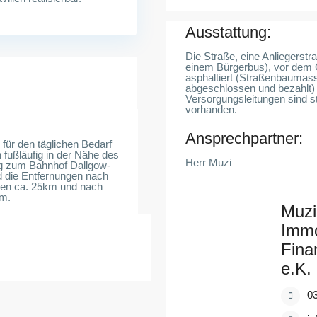
Ausstattung:
Die Straße, eine Anliegerstr
einem Bürgerbus), vor dem 
asphaltiert (Straßenbauma
abgeschlossen und bezahlt)
Versorgungsleitungen sind s
vorhanden.
Ansprechpartner:
für den täglichen Bedarf
h fußläufig in der Nähe des
Herr Muzi
g zum Bahnhof Dallgow-
d die Entfernungen nach
agen ca. 25km und nach
km.
Muzi
Immo
Fina
e.K.
0