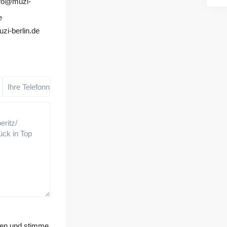
nfo@muzi-
e
zi-berlin.de
sen und stimme