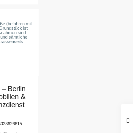
aße (befahren mit
Grundstück ist
ssnahmen sind
 und sämtliche
trassenseits
 – Berlin
bilien &
nzdienst
3023626615