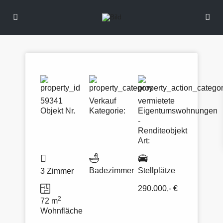
59341
Verkauf
vermietete
Objekt Nr.
Kategorie:
Eigentumswohnungen
-
Renditeobjekt
Art:
Badezimmer
Stellplätze
3 Zimmer
290.000,- €
2
72 m
Wohnfläche