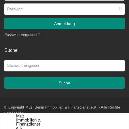
Anmeldung
Passwort vergessen?
Suche
Suche
© Copyright Muzi Berlin Immobilien & Finanzdienst e.K. - Alle Rechte
vorbehalten
Muzi
Immobilien &
AGBs
Impressum
Datenschutzerklärung
Widerrufsformular
Finanzdienst
e.K.