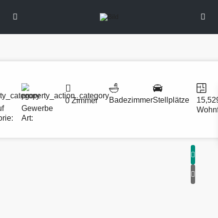
Badezimmer
Stellplätze
15,52
0 Zimmer
uf
Gewerbe
Wohnf
rie:
Art: