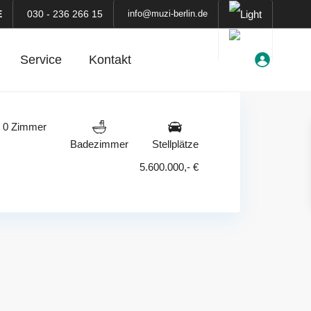
E
030 - 236 266 15
info@muzi-berlin.de
Service
Kontakt
0 Zimmer
Badezimmer
Stellplätze
5.600.000,- €