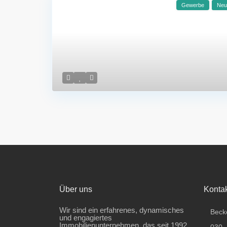
Gewerbe
Neu
Über uns
Konta
Wir sind ein erfahrenes, dynamisches
Beck
und engagiertes
Immobilienunternehmen, das seit 1992