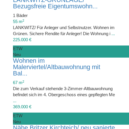
Bezugsfreie Eigentumswohn...
1 Bäder
2
55 m
LANKWITZ/ Für Anleger und Selbstnutzer. Wohnen im
Grünen. Sichere Rendite für Anleger! Die Wohnung i
...
225.000 €
ETW
Neu
Wohnen im
Malerviertel/Altbauwohnung mit
Bal...
2
67 m
Die zum Verkauf stehende 3-Zimmer-Altbauwohnung
befindet sich im 4. Obergeschoss eines gepflegten Me
...
369.000 €
ETW
Neu
Nähe Britzer Kirchteich/ neu sanierte