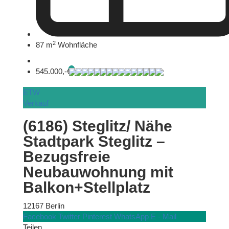
2
87 m
Wohnfläche
545.000,-€
ETW
Verkauf
(6186) Steglitz/ Nähe
Stadtpark Steglitz –
Bezugsfreie
Neubauwohnung mit
Balkon+Stellplatz
12167 Berlin
Facebook
Twitter
Pinterest
WhatsApp
E - Mail
Teilen