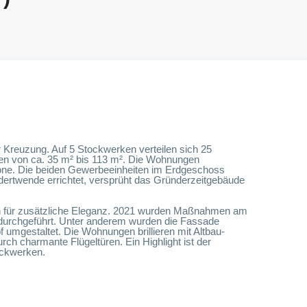
 Kreuzung. Auf 5 Stockwerken verteilen sich 25
n von ca. 35 m² bis 113 m². Die Wohnungen
kone. Die beiden Gewerbeeinheiten im Erdgeschoss
ertwende errichtet, versprüht das Gründerzeitgebäude
n für zusätzliche Eleganz. 2021 wurden Maßnahmen am
urchgeführt. Unter anderem wurden die Fassade
umgestaltet. Die Wohnungen brillieren mit Altbau-
ch charmante Flügeltüren. Ein Highlight ist der
ockwerken.