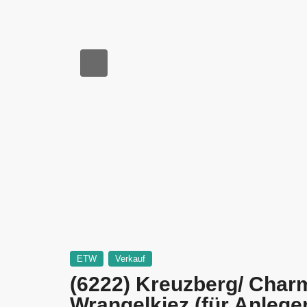
ETW
Verkauf
(6222) Kreuzberg/ Cha
Wrangelkiez (für Anlege