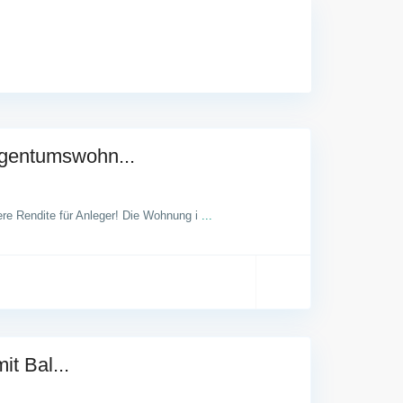
entumswohn...
re Rendite für Anleger! Die Wohnung i
...
t Bal...