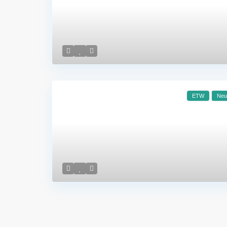
ETW
Neu