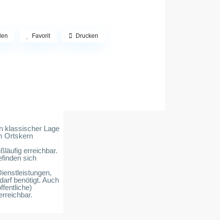
len
Favorit
Drucken
n klassischer Lage
m Ortskern
ßläufig erreichbar.
finden sich
ienstleistungen,
darf benötigt. Auch
ffentliche)
erreichbar.