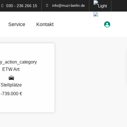
030 - 236 266 15
info@muzi-berlin.de
Service
Kontakt
ETW
Art:
Stellplätze
-739.000 €