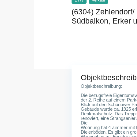
ETW
Verkauf
(6304) Zehlendorf/
Südbalkon, Erker 
14167 Berlin
Objektbeschrei
Objektbeschreibung:
Die bezugsfreie Eigentumsw
der 2. Reihe auf einem Park
Blick auf den Schönower Pa
Gebäude wurde ca. 1925 erb
Denkmalschutz. Das Trepp
renoviert, eine Strangsanier
Die
Wohnung hat 4 Zimmer mit E
Dielenböden. Es gibt ein gr
Wannenbad mit Fenster sow