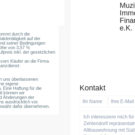
Muzi
Immo
Fina
e.K.
kommt durch die
lertätigkeit auf der
nd seiner Bedingungen
Höhe von 3,57 %
fpreis inkl. der gesetzlichen
d vom Käufer an die Firma
nanzdienst
n uns überlassenen
ne eigene
Kontakt
. Eine Haftung für die
it können wir
nd Änderungen der
ns ausdrücklich vor.
Gewähr dafür übernehmen.