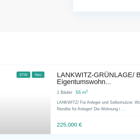
LANKWITZ-GRÜNLAGE/ Be
ETW
Neu
Eigentumswohn...
2
1 Bäder
55 m
LANKWITZ/ Für Anleger und Selbstnutzer. W
Rendite für Anleger! Die Wohnung i
...
225.000 €