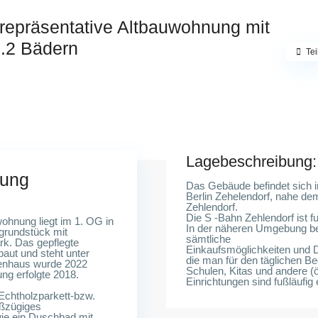
 repräsentative Altbauwohnung mit
u.2 Bädern
Tei
Lagebeschreibung:
bung
Das Gebäude befindet sich i
Berlin Zehelendorf, nahe de
Zehlendorf.
Die S -Bahn Zehlendorf ist fu
ohnung liegt im 1. OG in
In der näheren Umgebung be
grundstück mit
sämtliche
rk. Das gepflegte
Einkaufsmöglichkeiten und D
aut und steht unter
die man für den täglichen Be
enhaus wurde 2022
Schulen, Kitas und andere (ö
ung erfolgte 2018.
Einrichtungen sind fußläufig 
chtholzparkett-bzw.
oßzügiges
ie ein Duschbad mit