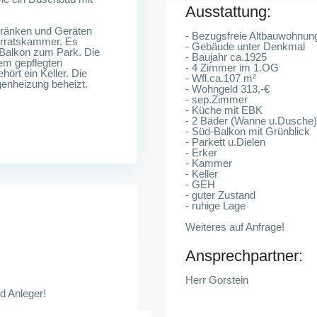
Ausstattung:
hränken und Geräten
- Bezugsfreie Altbauwohnun
Vorratskammer. Es
- Gebäude unter Denkmal
-Balkon zum Park. Die
- Baujahr ca.1925
em gepflegten
- 4 Zimmer im 1.OG
ört ein Keller. Die
- Wfl.ca.107 m²
enheizung beheizt.
- Wohngeld 313,-€
- sep.Zimmer
- Küche mit EBK
- 2 Bäder (Wanne u.Dusche)
- Süd-Balkon mit Grünblick
- Parkett u.Dielen
- Erker
- Kammer
- Keller
- GEH
- guter Zustand
- ruhige Lage
Weiteres auf Anfrage!
Ansprechpartner:
Herr Gorstein
d Anleger!