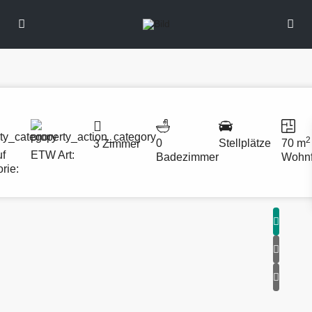
2
0
Stellplätze
70 m
3 Zimmer
uf
ETW
Art:
Badezimmer
Wohnf
rie: