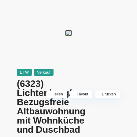
ETW
Verkauf
(6323)
Lichtenberg/
Teilen
Favorit
Drucken
Bezugsfreie
Altbauwohnung
mit Wohnküche
und Duschbad