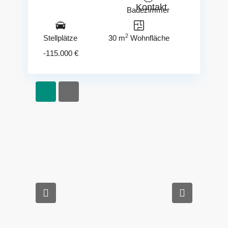
Kontakt
Badezimmer
2
Stellplätze
30 m
Wohnfläche
-115.000 €