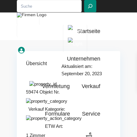
EN
DE
030 - 236 266 15
Startseite
info@muzi-berlin.de
Unternehmen
Übersicht
Aktualisiert am:
September 20, 2023
Vermietung
Verkauf
59474 Objekt Nr.
Verkauf
Kategorie:
Formulare
Service
ETW
Art:
1 Zimmer