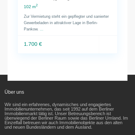
2
102 m
Zur Vermietung steht ein gepflegter und sanierter
Gewerbeladen in attraktiver Lage in Berlin-
Pankow.
...
1.700 €
Über uns
Wir sind ein erfahrenes, dynamisches und engagiertes
Immobilienunternehmen, das seit 1992 auf dem Berliner
Immobilienmarkt tätig ist. Unser Betreuungsbereich ist
überwiegend der Berliner Raum sowie das Berliner Umland. Im
Einzelfall betreuen wir auch Immobilienobjekte aus den alten
und neuen Bundesländern und dem Ausland.