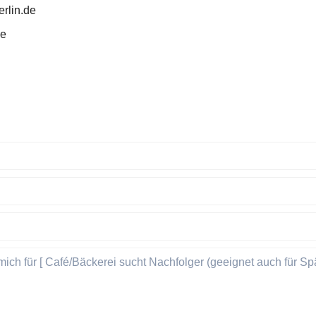
rlin.de
de