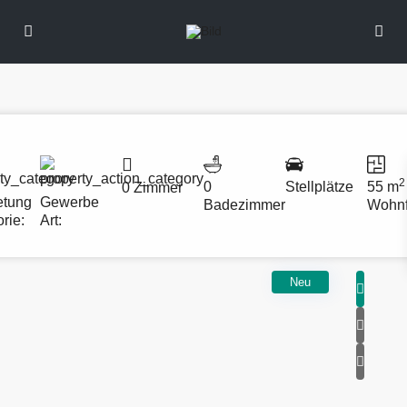
2
0
Stellplätze
55 m
0 Zimmer
etung
Gewerbe
Badezimmer
Wohnf
rie:
Art:
Neu