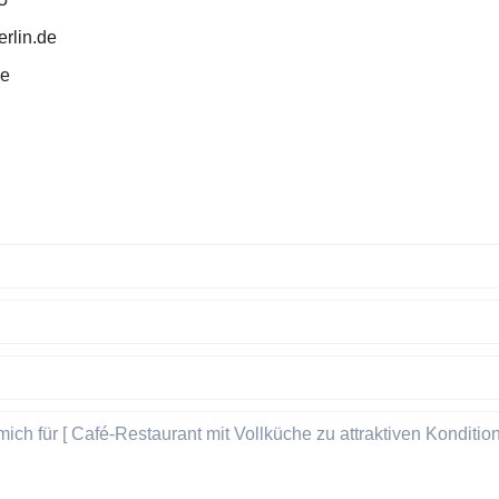
rlin.de
de