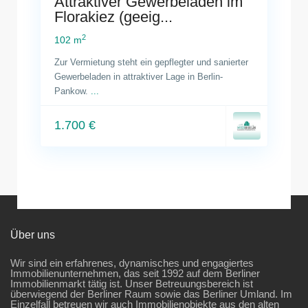
Attraktiver Gewerbeladen im
Florakiez (geeig...
2
102 m
Zur Vermietung steht ein gepflegter und sanierter
Gewerbeladen in attraktiver Lage in Berlin-
Pankow.
...
1.700 €
Über uns
Wir sind ein erfahrenes, dynamisches und engagiertes
Immobilienunternehmen, das seit 1992 auf dem Berliner
Immobilienmarkt tätig ist. Unser Betreuungsbereich ist
überwiegend der Berliner Raum sowie das Berliner Umland. Im
Einzelfall betreuen wir auch Immobilienobjekte aus den alten