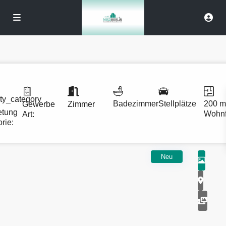
Badezimmer
Stellplätze
200 m
Gewerbe
Zimmer
etung
Wohnf
Art:
rie:
Neu