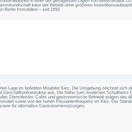
stronomiebetrieb in einer der gefragtesten Lagen von Berlin-Moabit zu
mkundschaft kann der Betrieb ohne größeren Investitionsaufwand fo
-Berlin Immobilien – seit 1992
tierten Lage im beliebten Moabiter Kiez. Die Umgebung zeichnet sich
d Geschäftsinfrastruktur aus. Die Nähe zum modernen Schultheiss Qu
dler, Dienstleister, Cafés und gastronomische Betriebe prägen das di
ehrsmittel sowie von der hohen Passantenfrequenz im Kiez. Der Stando
owie für alternative Gastronomienutzungen.