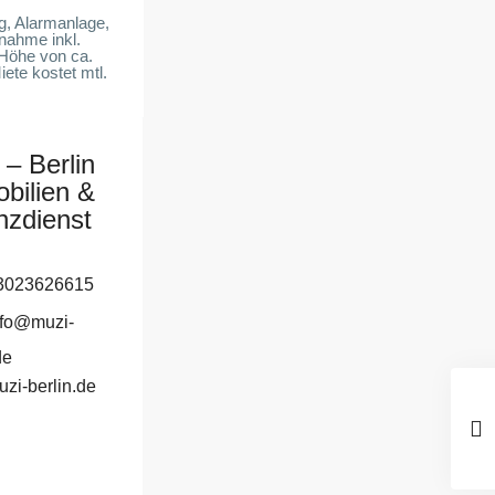
ng, Alarmanlage,
nahme inkl.
 Höhe von ca.
iete kostet mtl.
 – Berlin
bilien &
nzdienst
3023626615
nfo@muzi-
de
uzi-berlin.de