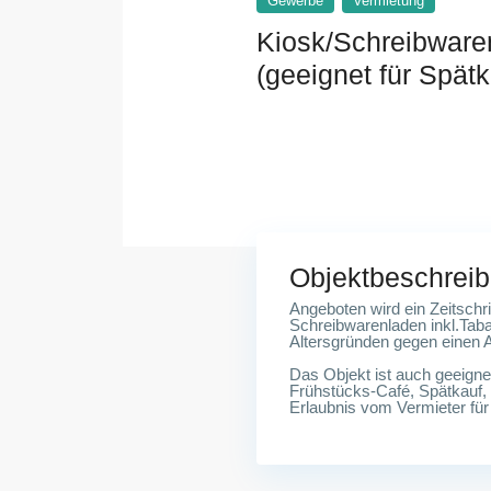
Gewerbe
Vermietung
Kiosk/Schreibwaren
(geeignet für Spät
14057 Berlin, Kaiserdamm 
Objektbeschrei
Angeboten wird ein Zeitschri
Schreibwarenladen inkl.Tab
Altersgründen gegen einen 
Das Objekt ist auch geeignet
Frühstücks-Café, Spätkauf, 
Erlaubnis vom Vermieter für 