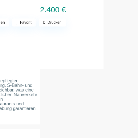
2.400 €
len
Favorit
Drucken
epflegter
rg. S-Bahn- und
eichbar, was eine
tlichen Nahverkehr
en
taurants und
ebung garantieren