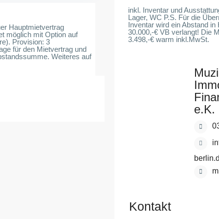
inkl. Inventar und Ausstattu
Lager, WC P.S. Für die Über
Inventar wird ein Abstand in
uer Hauptmietvertrag
30.000,-€ VB verlangt! Die M
tet möglich mit Option auf
3.498,-€ warm inkl.MwSt.
e). Provision: 3
age für den Mietvertrag und
Abstandssumme. Weiteres auf
Muzi
Immo
Fina
e.K.
0
i
berlin.
m
Kontakt