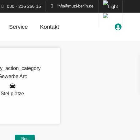
030 - 236 266 15
info@muzi-berlin.de
Service
Kontakt
Gewerbe
Art:
Stellplätze
Neu