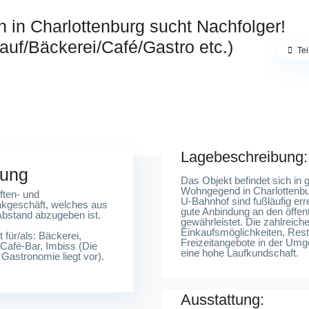
 in Charlottenburg sucht Nachfolger!
kauf/Bäckerei/Café/Gastro etc.)
Tei
13
Lagebeschreibung:
bung
Das Objekt befindet sich in g
Wohngegend in Charlottenbu
ften- und
U-Bahnhof sind fußläufig err
akgeschäft, welches aus
gute Anbindung an den öffen
Abstand abzugeben ist.
gewährleistet. Die zahlreich
Einkaufsmöglichkeiten, Res
 für/als: Bäckerei,
Freizeitangebote in der Umg
Café-Bar, Imbiss (Die
eine hohe Laufkundschaft.
Gastronomie liegt vor).
Ausstattung: