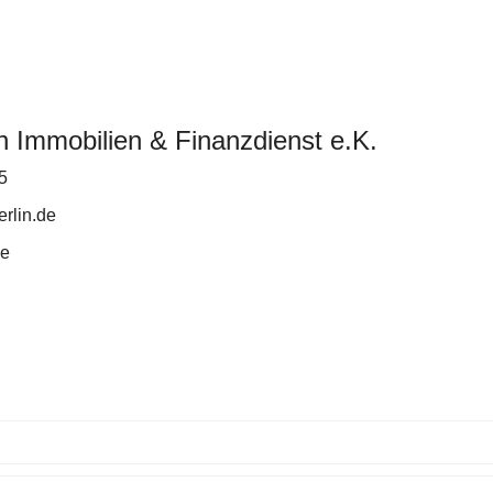
n Immobilien & Finanzdienst e.K.
5
rlin.de
de