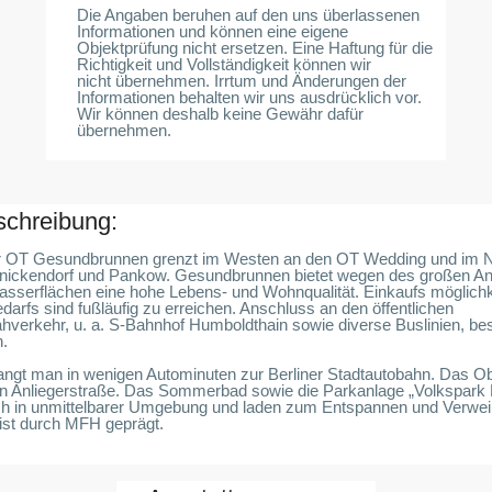
Die Angaben beruhen auf den uns überlassenen
Informationen und können eine eigene
Objektprüfung nicht ersetzen. Eine Haftung für die
Richtigkeit und Vollständigkeit können wir
nicht übernehmen. Irrtum und Änderungen der
Informationen behalten wir uns ausdrücklich vor.
Wir können deshalb keine Gewähr dafür
übernehmen.
chreibung:
er OT Gesundbrunnen grenzt im Westen an den OT Wedding und im N
nickendorf und Pankow. Gesundbrunnen bietet wegen des großen Ant
sserflächen eine hohe Lebens- und Wohnqualität. Einkaufs möglichk
darfs sind fußläufig zu erreichen. Anschluss an den öffentlichen
verkehr, u. a. S-Bahnhof Humboldthain sowie diverse Buslinien, bes
.
ngt man in wenigen Autominuten zur Berliner Stadtautobahn. Das Obje
en Anliegerstraße. Das Sommerbad sowie die Parkanlage „Volkspark
ch in unmittelbarer Umgebung und laden zum Entspannen und Verweil
st durch MFH geprägt.