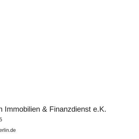
n Immobilien & Finanzdienst e.K.
5
rlin.de