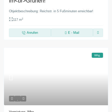
im<br>Grünen!
Objektbeschreibung: Reichstr. in 5 Fußminuten erreichbar!
2
117 m
Anrufen
E - Mail
Whg.
Vermietung
,
Whg.