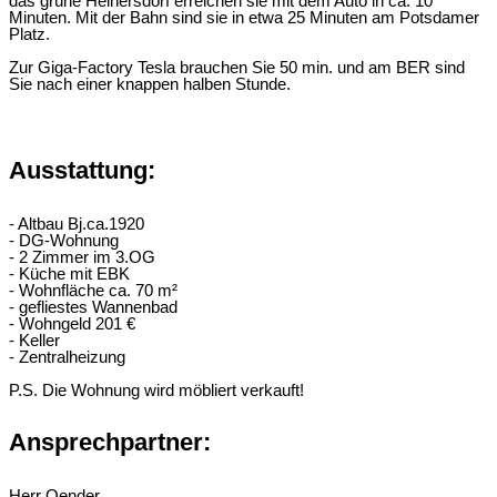
das grüne Heinersdorf erreichen sie mit dem Auto in ca. 10
Minuten. Mit der Bahn sind sie in etwa 25 Minuten am Potsdamer
Platz.
Zur Giga-Factory Tesla brauchen Sie 50 min. und am BER sind
Sie nach einer knappen halben Stunde.
Ausstattung:
- Altbau Bj.ca.1920
- DG-Wohnung
- 2 Zimmer im 3.OG
- Küche mit EBK
- Wohnfläche ca. 70 m²
- gefliestes Wannenbad
- Wohngeld 201 €
- Keller
- Zentralheizung
P.S. Die Wohnung wird möbliert verkauft!
Ansprechpartner:
Herr Oender