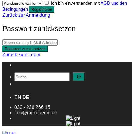
Ich bin einverstanden mit
AGB und den
Bedingungen
Registrieren
Zurück zur Anmeldung
Passwort zurücksetzen
Passwort zurücksetzen
Zurück zum Login
Suchen
EN
DE
030 - 236 266 15
info@muzi-berlin.de