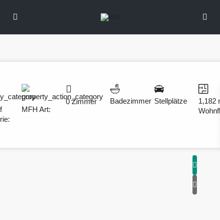
Badezimmer
Stellplätze
1,182
0 Zimmer
f
MFH
Art:
Wohnf
rie: