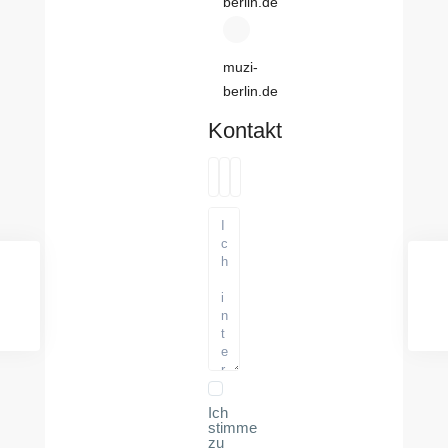
berlin.de
muzi-
berlin.de
Kontakt
Ich
stimme
zu