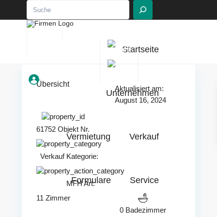
Suchen
EN
DE
030 - 236 266 15
Startseite
info@muzi-berlin.de
Übersicht
Aktualisiert am:
Unternehmen
August 16, 2024
61752 Objekt Nr.
Vermietung
Verkauf
Verkauf
Kategorie:
Formulare
Service
MFH
Art:
11 Zimmer
0 Badezimmer