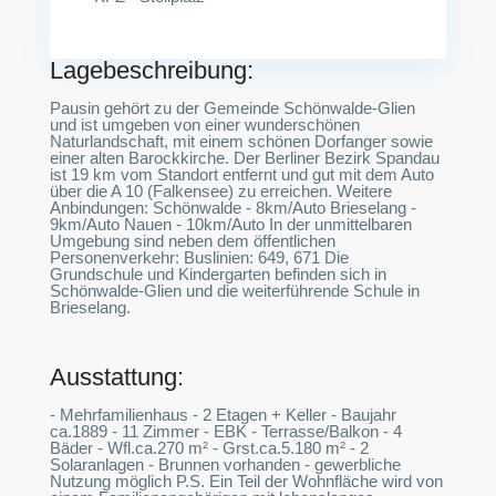
Lagebeschreibung:
Pausin gehört zu der Gemeinde Schönwalde-Glien
und ist umgeben von einer wunderschönen
Naturlandschaft, mit einem schönen Dorfanger sowie
einer alten Barockkirche. Der Berliner Bezirk Spandau
ist 19 km vom Standort entfernt und gut mit dem Auto
über die A 10 (Falkensee) zu erreichen. Weitere
Anbindungen: Schönwalde - 8km/Auto Brieselang -
9km/Auto Nauen - 10km/Auto In der unmittelbaren
Umgebung sind neben dem öffentlichen
Personenverkehr: Buslinien: 649, 671 Die
Grundschule und Kindergarten befinden sich in
Schönwalde-Glien und die weiterführende Schule in
Brieselang.
Ausstattung:
- Mehrfamilienhaus - 2 Etagen + Keller - Baujahr
ca.1889 - 11 Zimmer - EBK - Terrasse/Balkon - 4
Bäder - Wfl.ca.270 m² - Grst.ca.5.180 m² - 2
Solaranlagen - Brunnen vorhanden - gewerbliche
Nutzung möglich P.S. Ein Teil der Wohnfläche wird von