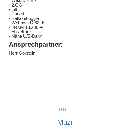
- Wfl.ca.72 m²
- 2.OG
- Lift
- Parkett
- Balkon/Loggia
- Wohngeld 362,-€
- JNKM 13.200,-€
- Havelblick
- Nähe U/S-Bahn
Ansprechpartner:
Herr Gorstein
Muzi
–