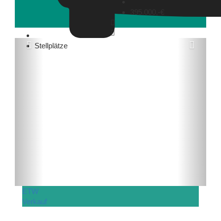
395.000,-€
Stellplätze
ETW
Verkauf