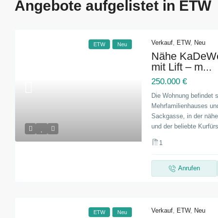
Angebote aufgelistet in ETW
Verkauf
,
ETW
,
Neu
ETW
Neu
Nähe KaDeWe
mit Lift – m...
250.000 €
Die Wohnung befindet 
Mehrfamilienhauses und 
Sackgasse, in der näh
und der beliebte Kurfür
1
Anrufen
Verkauf
,
ETW
,
Neu
ETW
Neu