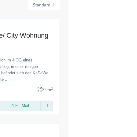
Standard
/ City Wohnung
sich im 4.OG eines
liegt in einer ruhigen
e befindet sich das KaDeWe
ste
...
2
32 m
E - Mail