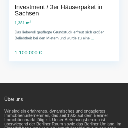
Investment / 3er Häuserpaket in
Sachsen
2
1,381 m
Das liebevoll gepflegte Grundstück erfreut sich großer
Beliebtheit bei den Mietern und wurde zu eine
...
1.100.000 €
Über uns
Wir sind ein erfahrenes, dynamisches und engagiertes
Immobilienunternehmen, das seit 1992 auf dem Berliner
Immobilienmarkt tätig ist. Unser Betreuungsbereich ist
überwiegend der Berliner Raum sowie das Berliner Umland. Im