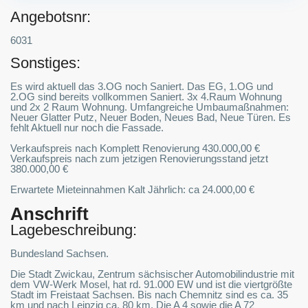
Angebotsnr:
6031
Sonstiges:
Es wird aktuell das 3.OG noch Saniert. Das EG, 1.OG und
2.OG sind bereits vollkommen Saniert. 3x 4.Raum Wohnung
und 2x 2 Raum Wohnung. Umfangreiche Umbaumaßnahmen:
Neuer Glatter Putz, Neuer Boden, Neues Bad, Neue Türen. Es
fehlt Aktuell nur noch die Fassade.
Verkaufspreis nach Komplett Renovierung 430.000,00 €
Verkaufspreis nach zum jetzigen Renovierungsstand jetzt
380.000,00 €
Erwartete Mieteinnahmen Kalt Jährlich: ca 24.000,00 €
Anschrift
Lagebeschreibung:
Bundesland Sachsen.
Die Stadt Zwickau, Zentrum sächsischer Automobilindustrie mit
dem VW-Werk Mosel, hat rd. 91.000 EW und ist die viertgrößte
Stadt im Freistaat Sachsen. Bis nach Chemnitz sind es ca. 35
km und nach Leipzig ca. 80 km. Die A 4 sowie die A 72